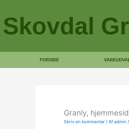
Gå
til
Skovdal Gr
indholdet
FORSIDE
VAREUDVA
Granly, hjemmesid
Skriv en kommentar
/ Af
admin