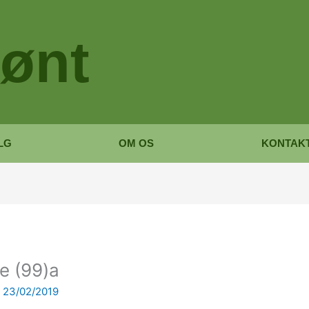
ønt
LG
OM OS
KONTAK
e (99)a
/
23/02/2019