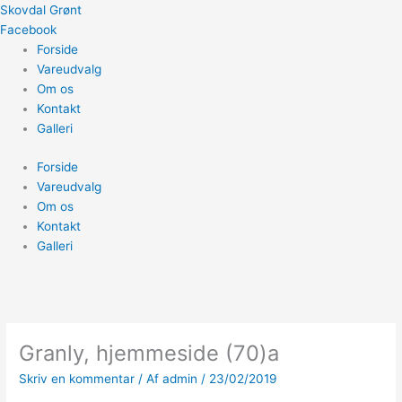
Gå
Skovdal Grønt
til
Facebook
indholdet
Forside
Vareudvalg
Om os
Kontakt
Galleri
Forside
Vareudvalg
Om os
Kontakt
Galleri
Granly, hjemmeside (70)a
Skriv en kommentar
/ Af
admin
/
23/02/2019